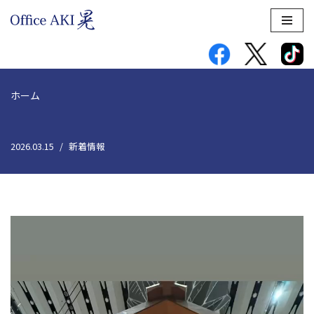
コ
ン
テ
ン
ホーム
ツ
へ
ス
2026.03.15
新着情報
キ
ッ
プ