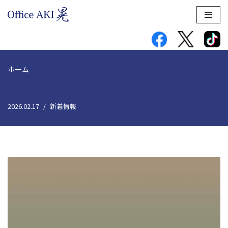
コ
ン
テ
ン
ホーム
ツ
へ
ス
2026.02.17
新着情報
キ
ッ
プ