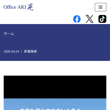
コ
ン
テ
ン
ホーム
ツ
へ
ス
2025.04.24
新着情報
キ
ッ
プ